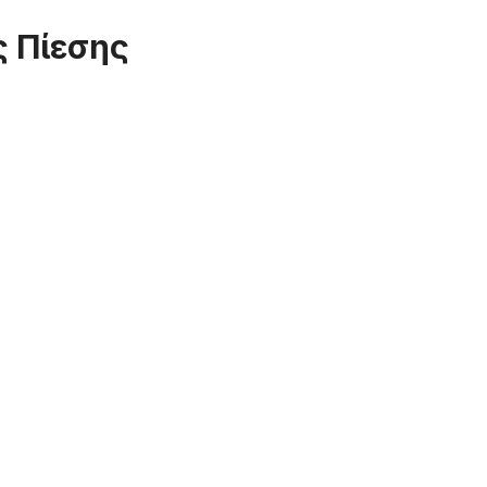
ς Πίεσης