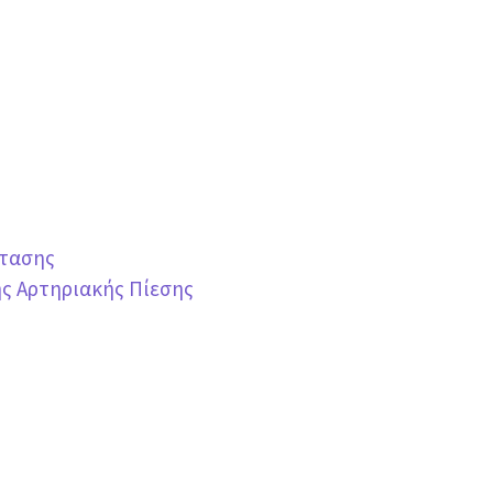
ρτασης
ης Αρτηριακής Πίεσης