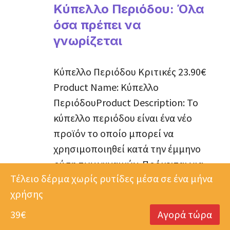
Κύπελλο Περιόδου: Όλα
όσα πρέπει να
γνωρίζεται
Κύπελλο Περιόδου Κριτικές 23.90€
Product Name: Κύπελλο
ΠεριόδουProduct Description: Το
κύπελλο περιόδου είναι ένα νέο
προϊόν το οποίο μπορεί να
χρησιμοποιηθεί κατά την έμμηνο
ρύση των γυναικών. Πρόκειται για
Τέλειο δέρμα χωρίς ρυτίδες μέσα σε ένα μήνα
ένα μικρό και εύκαμπτο κύπελλο
χρήσης
σε σχήμα χωνιού από καουτσούκ ή
σιλικόνη που τοποθετείτε στον
39€
Αγορά τώρα
κόλπο σας για να συλλέγετε τα