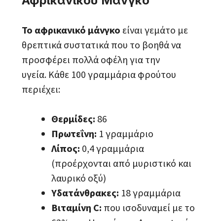
Αφρικανικού Μάνγκο
Το αφρικανικό μάνγκο
είναι γεμάτο με
θρεπτικά συστατικά που το βοηθά να
προσφέρει πολλά οφέλη για την
υγεία. Κάθε 100 γραμμάρια φρούτου
περιέχει:
Θερμίδες:
86
Πρωτεΐνη:
1 γραμμάριο
Λίπος:
0,4 γραμμάρια
(προέρχονται από μυριστικό και
λαυρικό οξύ)
Υδατάνθρακες:
18 γραμμάρια
Βιταμίνη C:
που ισοδυναμεί με το