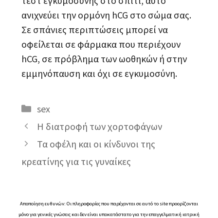
τεστ εγκυμοσύνης στο σπίτι, αυτό
ανιχνεύει την ορμόνη hCG στο σώμα σας.
Σε σπάνιες περιπτώσεις μπορεί να
οφείλεται σε φάρμακα που περιέχουν
hCG, σε πρόβλημα των ωοθηκών ή στην
εμμηνόπαυση και όχι σε εγκυμοσύνη.
Κατηγορίες
sex
Η διατροφή των χορτοφάγων
Τα οφέλη και οι κίνδυνοι της
κρεατίνης για τις γυναίκες
Αποποίηση ευθυνών: Οι πληροφορίες που παρέχονται σε αυτό το site προορίζονται
μόνο για γενικές γνώσεις και δεν είναι υποκατάστατο για την επαγγελματική ιατρική