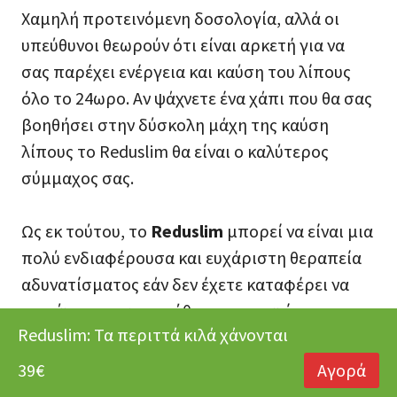
Χαμηλή προτεινόμενη δοσολογία, αλλά οι
υπεύθυνοι θεωρούν ότι είναι αρκετή για να
σας παρέχει ενέργεια και καύση του λίπους
όλο το 24ωρο. Αν ψάχνετε ένα χάπι που θα σας
βοηθήσει στην δύσκολη μάχη της καύση
λίπους το Reduslim θα είναι ο καλύτερος
σύμμαχος σας.
Ως εκ τούτου, το
Reduslim
μπορεί να είναι μια
πολύ ενδιαφέρουσα και ευχάριστη θεραπεία
αδυνατίσματος εάν δεν έχετε καταφέρει να
επιτύχετε μακροπρόθεσμη επιτυχία με τη
Reduslim: Τα περιττά κιλά χάνονται
βοήθεια των παραδοσιακών μεθόδων
αδυνατίσματος, όπως τα προγράμματα
39€
Αγορά
γυμναστικής και οι δίαιτες.