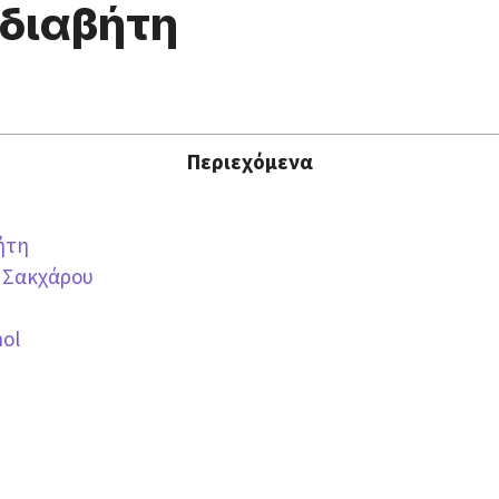
διαβήτη
Περιεχόμενα
ήτη
υ Σακχάρου
ol