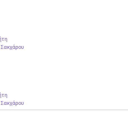
ήτη
υ Σακχάρου
ήτη
υ Σακχάρου