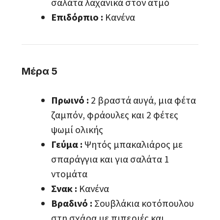
σαλάτα λαχανικά στον ατμό
Επιδόρπιο :
Κανένα
Μέρα 5
Πρωινό :
2 βραστά αυγά, μια φέτα
ζαμπόν, φράουλες και 2 φέτες
ψωμί ολικής
Γεύμα :
Ψητός μπακαλιάρος με
σπαράγγια και για σαλάτα 1
ντομάτα
Σνακ :
Κανένα
Βραδινό :
Σουβλάκια κοτόπουλου
στη σχάρα με πιπεριές και