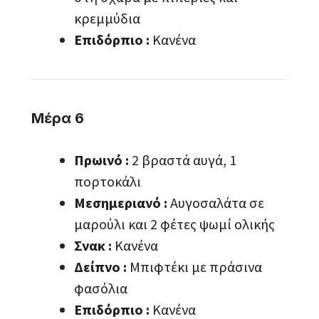
κρεμμύδια
Επιδόρπιο :
Κανένα
Μέρα 6
Πρωινό :
2 βραστά αυγά, 1
πορτοκάλι
Μεσημεριανό :
Αυγοσαλάτα σε
μαρούλι και 2 φέτες ψωμί ολικής
Σνακ :
Κανένα
Δείπνο :
Μπιφτέκι με πράσινα
φασόλια
Επιδόρπιο :
Κανένα