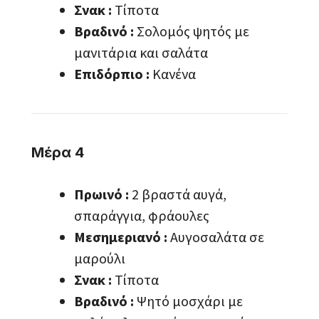
Σνακ :
Τίποτα
Βραδινό :
Σολομός ψητός με
μανιτάρια και σαλάτα
Επιδόρπιο :
Κανένα
Μέρα 4
Πρωινό :
2 βραστά αυγά,
σπαράγγια, φράουλες
Μεσημεριανό :
Αυγοσαλάτα σε
μαρούλι
Σνακ :
Τίποτα
Βραδινό :
Ψητό μοσχάρι με