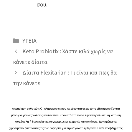
σου.
Κατηγορίες
ΥΓΕΙΑ
Keto Probiotix : Χάστε κιλά χωρίς να
κάνετε δίαιτα
Δίαιτα Flexitarian : Τι είναι και πως θα
την κάνετε
Αποποίηση ευθυνών: Οι πληροφορίες που παρέχονται σε αυτό το site προορίζονται
μόνο για γενικές γνώσεις και δεν είναι υποκατάστατο για την επαγγελματική ιατρική
συμβουλή ή θεραπεία για συγκεκριμένες ιατρικές καταστάσεις. Δεν πρέπει να
χρησιμοποιήσετε αυτές τις πληροφορίες για τη διάγνωση ή θεραπεία ενός προβλήματος