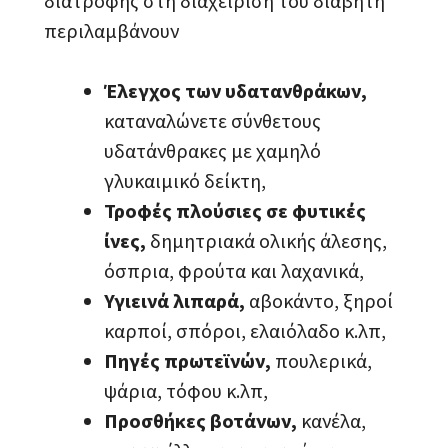
διατροφής στη διαχείριση του διαβήτη
περιλαμβάνουν
Έλεγχος των υδατανθράκων,
καταναλώνετε σύνθετους
υδατάνθρακες με χαμηλό
γλυκαιμικό δείκτη,
Τροφές πλούσιες σε φυτικές
ίνες,
δημητριακά ολικής άλεσης,
όσπρια, φρούτα και λαχανικά,
Υγιεινά λιπαρά,
αβοκάντο, ξηροί
καρποί, σπόροι, ελαιόλαδο κ.λπ,
Πηγές πρωτεϊνών,
πουλερικά,
ψάρια, τόφου κ.λπ,
Προσθήκες βοτάνων,
κανέλα,