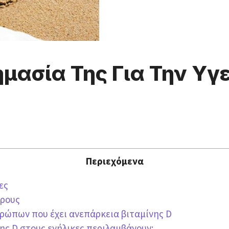
ημασία Της Για Την Υγε
Περιεχόμενα
ες
άρους
ρώπων που έχει ανεπάρκεια βιταμίνης D
ς D στους ενήλικες περιλαμβάνουν: