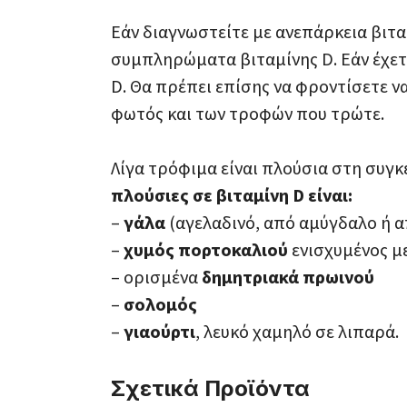
Εάν διαγνωστείτε με ανεπάρκεια βιτα
συμπληρώματα βιταμίνης D. Εάν έχετ
D. Θα πρέπει επίσης να φροντίσετε 
φωτός και των τροφών που τρώτε.
Λίγα τρόφιμα είναι πλούσια στη συγκ
πλούσιες σε βιταμίνη D είναι:
–
γάλα
(αγελαδινό, από αμύγδαλο ή απ
–
χυμός πορτοκαλιού
ενισχυμένος με
– ορισμένα
δημητριακά πρωινού
–
σολομός
–
γιαούρτι
, λευκό χαμηλό σε λιπαρά.
Σχετικά Προϊόντα