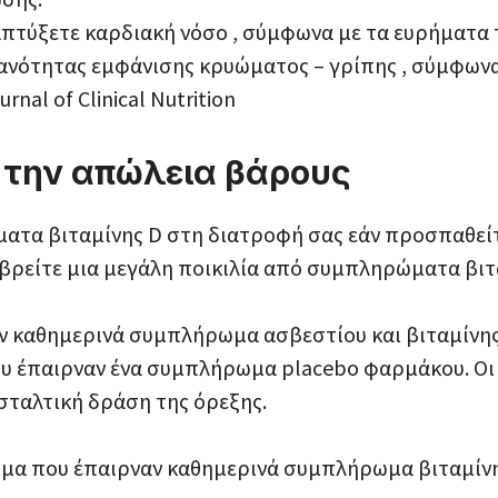
απτύξετε καρδιακή νόσο , σύμφωνα με τα ευρήματα
ανότητας εμφάνισης κρυώματος – γρίπης , σύμφωνα
nal of Clinical Nutrition
ι την απώλεια βάρους
ατα βιταμίνης D στη διατροφή σας εάν προσπαθείτ
 βρείτε μια μεγάλη ποικιλία από συμπληρώματα βιτ
ναν καθημερινά συμπλήρωμα ασβεστίου και βιταμίνη
 έπαιρναν ένα συμπλήρωμα placebo φαρμάκου. Οι ε
ασταλτική δράση της όρεξης.
τομα που έπαιρναν καθημερινά συμπλήρωμα βιταμίνη