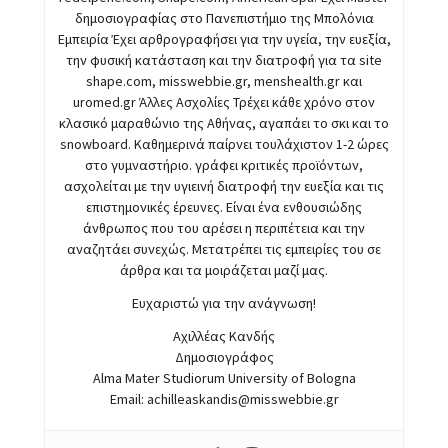
δημοσιογραφίας στο Πανεπιστήμιο της Μπολόνια
Εμπειρία Έχει αρθρογραφήσει για την υγεία, την ευεξία,
την φυσική κατάσταση και την διατροφή για τα site
shape.com, misswebbie.gr, menshealth.gr και
uromed.gr Άλλες Ασχολίες Τρέχει κάθε χρόνο στον
κλασικό μαραθώνιο της Αθήνας, αγαπάει το σκι και το
snowboard. Καθημερινά παίρνει τουλάχιστον 1-2 ώρες
στο γυμναστήριο. γράφει κριτικές προϊόντων,
ασχολείται με την υγιεινή διατροφή την ευεξία και τις
επιστημονικές έρευνες. Είναι ένα ενθουσιώδης
άνθρωπος που του αρέσει η περιπέτεια και την
αναζητάει συνεχώς. Μετατρέπει τις εμπειρίες του σε
άρθρα και τα μοιράζεται μαζί μας.
Ευχαριστώ για την ανάγνωση!
Αχιλλέας Κανδής
Δημοσιογράφος
Alma Mater Studiorum University of Bologna
Email:
achilleaskandis@misswebbie.gr