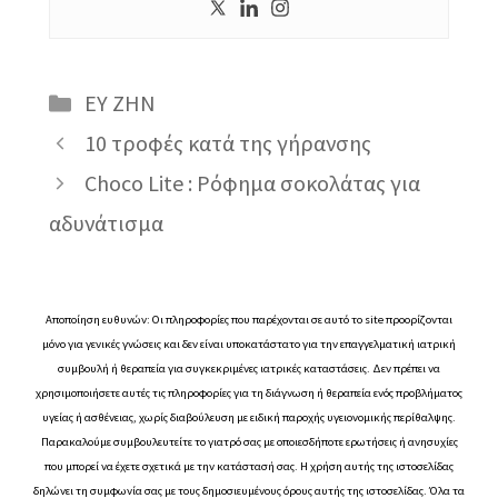
Κατηγορίες
ΕΥ ΖΗΝ
10 τροφές κατά της γήρανσης
Choco Lite : Ρόφημα σοκολάτας για
αδυνάτισμα
Αποποίηση ευθυνών: Οι πληροφορίες που παρέχονται σε αυτό το site προορίζονται
μόνο για γενικές γνώσεις και δεν είναι υποκατάστατο για την επαγγελματική ιατρική
συμβουλή ή θεραπεία για συγκεκριμένες ιατρικές καταστάσεις. Δεν πρέπει να
χρησιμοποιήσετε αυτές τις πληροφορίες για τη διάγνωση ή θεραπεία ενός προβλήματος
υγείας ή ασθένειας, χωρίς διαβούλευση με ειδική παροχής υγειονομικής περίθαλψης.
Παρακαλούμε συμβουλευτείτε το γιατρό σας με οποιεσδήποτε ερωτήσεις ή ανησυχίες
που μπορεί να έχετε σχετικά με την κατάστασή σας. Η χρήση αυτής της ιστοσελίδας
δηλώνει τη συμφωνία σας με τους δημοσιευμένους όρους αυτής της ιστοσελίδας. Όλα τα