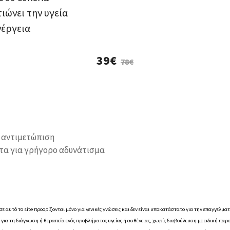
ιώνει την υγεία
νέργεια
39€
78€
ι αντιμετώπιση
ατα για γρήγορο αδυνάτισμα
 αυτό το site προορίζονται μόνο για γενικές γνώσεις και δεν είναι υποκατάστατο για την επαγγελμα
ς για τη διάγνωση ή θεραπεία ενός προβλήματος υγείας ή ασθένειας, χωρίς διαβούλευση με ειδική πα