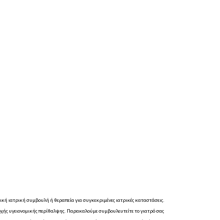
τική ιατρική συμβουλή ή θεραπεία για συγκεκριμένες ιατρικές καταστάσεις.
ροχής υγειονομικής περίθαλψης. Παρακαλούμε συμβουλευτείτε το γιατρό σας