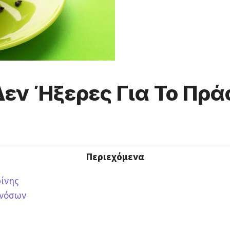
εν Ήξερες Για Το Πράσ
Περιεχόμενα
ρίνης
 νόσων