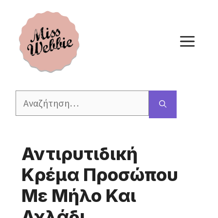
Μετάβαση
σε
περιεχόμενο
ΜΕ
Αναζήτηση
για:
Αντιρυτιδική
Κρέμα Προσώπου
Με Μήλο Και
Αχλάδι