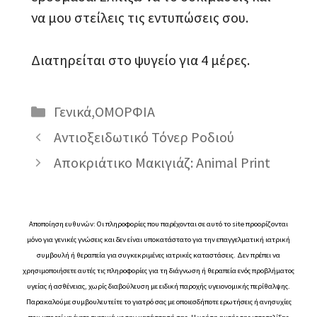
να μου στείλεις τις εντυπώσεις σου.
Διατηρείται στο ψυγείο για 4 μέρες.
Κατηγορίες
Γενικά
,
ΟΜΟΡΦΙΑ
Αντιοξειδωτικό Τόνερ Ροδιού
Αποκριάτικο Μακιγιάζ: Animal Print
Αποποίηση ευθυνών: Οι πληροφορίες που παρέχονται σε αυτό το site προορίζονται
μόνο για γενικές γνώσεις και δεν είναι υποκατάστατο για την επαγγελματική ιατρική
συμβουλή ή θεραπεία για συγκεκριμένες ιατρικές καταστάσεις. Δεν πρέπει να
χρησιμοποιήσετε αυτές τις πληροφορίες για τη διάγνωση ή θεραπεία ενός προβλήματος
υγείας ή ασθένειας, χωρίς διαβούλευση με ειδική παροχής υγειονομικής περίθαλψης.
Παρακαλούμε συμβουλευτείτε το γιατρό σας με οποιεσδήποτε ερωτήσεις ή ανησυχίες