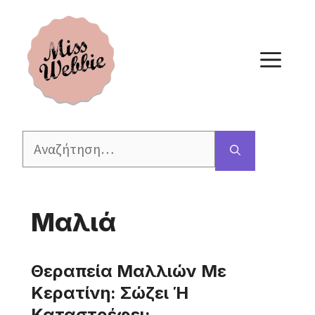
Μετάβαση
σε
περιεχόμενο
ΜΕ
Αναζήτηση
για:
Μαλιά
Θεραπεία Μαλλιών Με
Κερατίνη: Σώζει Ή
Καταστρέφει;