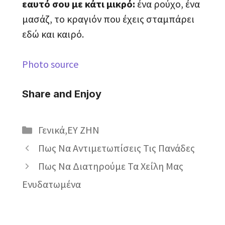
εαυτό σου με κάτι μικρό:
ένα ρούχο, ένα
μασάζ, το κραγιόν που έχεις σταμπάρει
εδώ και καιρό.
Photo source
Share and Enjoy
Κατηγορίες
Γενικά
,
ΕΥ ΖΗΝ
Πως Να Αντιμετωπίσεις Τις Πανάδες
Πως Να Διατηρούμε Τα Χείλη Μας
Ενυδατωμένα