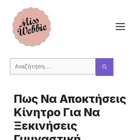
Μετάβαση
σε
περιεχόμενο
ΜΕ
Αναζήτηση
για:
Πως Να Αποκτήσεις
Κίνητρο Για Να
Ξεκινήσεις
Γυμναστική