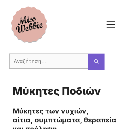
Μετάβαση
σε
περιεχόμενο
ΜΕ
Αναζήτηση
για:
Μύκητες Ποδιών
Μύκητες των νυχιών,
αίτια, συμπτώματα, θεραπεία
και πρόληψη