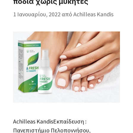
πόδια χωρίς μύκητες
1 Ιανουαρίου, 2022
από
Achilleas Kandis
Achilleas KandisΕκπαίδευση :
Πανεπιστήμιο Πελοποννήσου,